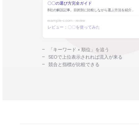
〇〇の選び方完全ガイド
B社の解説記事。目的別に比較しながら選ぶ方法を紹介...
example-c.com › review
レビュー：〇〇を使ってみた
「キーワード × 順位」を追う
SEOで上位表示されれば流入が来る
競合と指標が比較できる