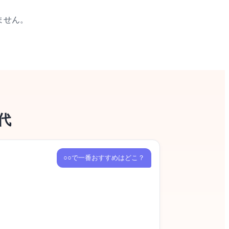
。
ません。
代
○○で一番おすすめはどこ？