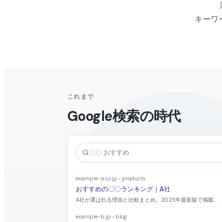
キーワ
これまで
Google検索の時代
〇〇 おすすめ
example-a.co.jp › products
おすすめの〇〇ランキング｜A社
A社が選ばれる理由と比較まとめ。2025年最新版で掲載...
example-b.jp › blog