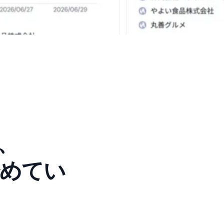
、
始めてい