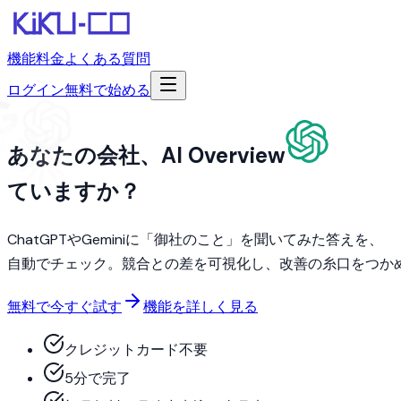
機能
料金
よくある質問
ログイン
無料で始める
あなたの会社、
AI Overview
ChatG
て
いますか？
ChatGPTやGeminiに「御社のこと」を聞いてみた答えを、
自動でチェック。競合との差を可視化し、改善の糸口をつか
無料で今すぐ試す
機能を詳しく見る
クレジットカード不要
5分で完了